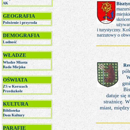
AK
Biszty
mazurs
miejski
GEOGRAFIA
skróce
Położenie i przyroda
używan
i turystyczny. K
DEMOGRAFIA
narzutowy o obwo
Ludność
WŁADZE
Władze Miasta
Res
R
ada Miejska
pół
W
OŚWIATA
gmi
ZS w Korszach
Bi
Przedszkole
datuje się 
strażnicę. 
KULTURA
miast, między
Biblioteka
Dom Kultury
PARAFIE