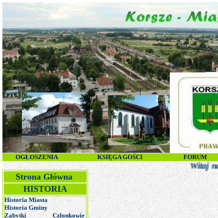
OGŁOSZENIA
KSIĘGA GOŚCI
FORUM
Witaj na Nieoficjal
Strona Główna
HISTORIA
Historia Miasta
Historia Gminy
Zabytki
Członkowie