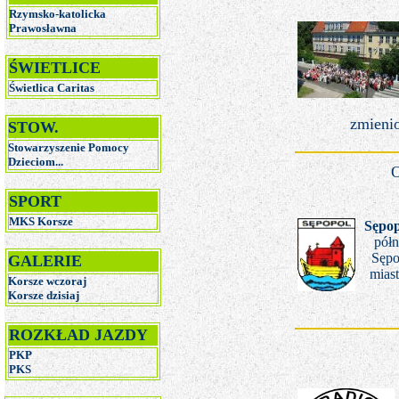
Rzymsko-katolicka
Prawosławna
ŚWIETLICE
Świetlica Caritas
zmieni
STOW.
Stowarzyszenie Pomocy
Dzieciom...
O
SPORT
MKS Korsze
Sępo
półn
Sępo
GALERIE
mias
Korsze wczoraj
Korsze dzisiaj
ROZKŁAD JAZDY
PKP
PKS