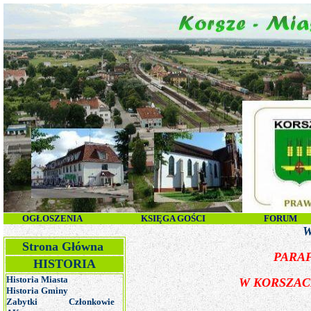
OGŁOSZENIA
KSIĘGA GOŚCI
FORUM
Witaj na N
Strona Główna
PARAF
HISTORIA
Historia Miasta
W KORSZAC
Historia Gminy
Zabytki
Członkowie