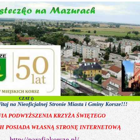
CZAT (
)
ieoficjalnej Stronie Miasta i Gminy Korsze!!!
IA PODWYŻSZENIA KRZYŻA ŚWIĘTEGO
H POSIADA WŁASNĄ STRONĘ INTERNETOWĄ
http://parafiakorsze.pl/