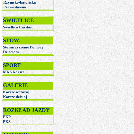
Rzymsko-katolicka
Prawosławna
ŚWIETLICE
Świetlica Caritas
STOW.
Stowarzyszenie Pomocy
Dzieciom...
SPORT
MKS Korsze
GALERIE
Korsze wczoraj
Korsze dzisiaj
ROZKŁAD JAZDY
PKP
PKS