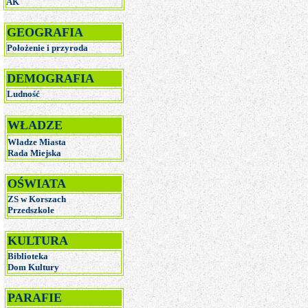
AK
GEOGRAFIA
Położenie i przyroda
DEMOGRAFIA
Ludność
WŁADZE
Władze Miasta
R
ada Miejska
OŚWIATA
ZS w Korszach
Przedszkole
KULTURA
Biblioteka
Dom Kultury
PARAFIE