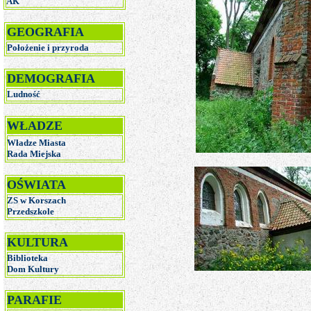
AK
GEOGRAFIA
Położenie i przyroda
DEMOGRAFIA
Ludność
WŁADZE
Władze Miasta
R
ada Miejska
OŚWIATA
ZS w Korszach
Przedszkole
KULTURA
Biblioteka
Dom Kultury
PARAFIE