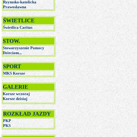
Rzymsko-katolicka
Prawosławna
ŚWIETLICE
Świetlica Caritas
STOW.
Stowarzyszenie Pomocy
Dzieciom...
SPORT
MKS Korsze
GALERIE
Korsze wczoraj
Korsze dzisiaj
ROZKŁAD JAZDY
PKP
PKS