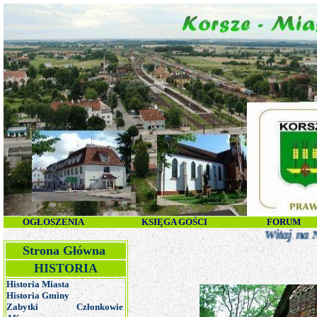
O
GŁOSZENIA
KSIĘGA GOŚCI
FORUM
Witaj na Nieoficjalnej
Strona Główna
HISTORIA
Historia Miasta
Historia Gminy
Zabytki
Członkowie